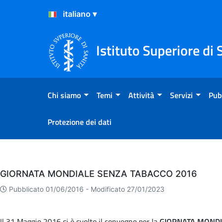
Salta al Contenuto
Salta al Footer
Istituto Superiore di 
Chi siamo
Temi
Attività
Servizi
Pub
Protezione dei dati
Eventi
GIORNATA MONDIALE SENZA TABACCO 2016
Pubblicato 01/06/2016 -
Modificato 27/01/2023
Il 31 Maggio 2016 si è svolto il convegno per la
GIORNATA MONDI