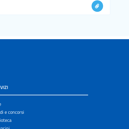
VIZI
e
di e concorsi
ioteca
ocini