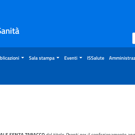
Sanità
blicazioni
Sala stampa
Eventi
ISSalute
Amministraz
ALE SENZA TABACCO
dal titolo
Pronti per il confezionamento an