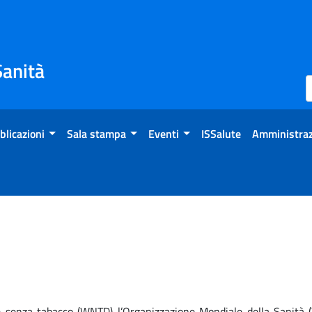
Sanità
blicazioni
Sala stampa
Eventi
ISSalute
Amministraz
 senza tabacco (WNTD) l’Organizzazione Mondiale della Sanità (W