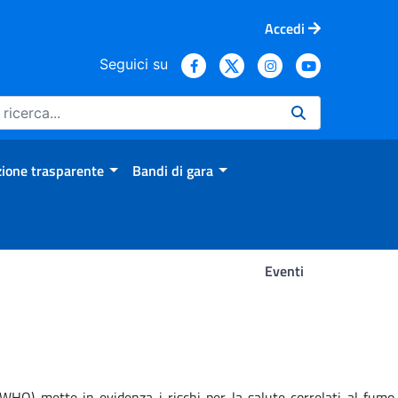
Accedi
Seguici su
ione trasparente
Bandi di gara
Eventi
HO) mette in evidenza i rischi per la salute correlati al fumo,