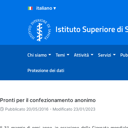
Salta al Contenuto
Salta al Footer
Istituto Superiore di 
Chi siamo
Temi
Attività
Servizi
Pub
Protezione dei dati
Eventi
Pronti per il confezionamento anonimo
Pubblicato 20/05/2016 -
Modificato 23/01/2023
Il 31 maggio di ogni anno, in occasione della Giornata mondiale