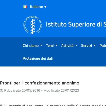
Salta al Contenuto
Salta al Footer
Istituto Superiore di 
Chi siamo
Temi
Attività
Servizi
Pub
Protezione dei dati
Eventi
Pronti per il confezionamento anonimo
Pubblicato 20/05/2016 -
Modificato 23/01/2023
Il 31 maggio di ogni anno, in occasione della Giornata mondiale