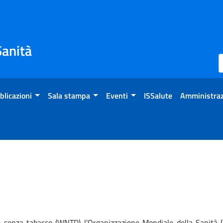
Sanità
blicazioni
Sala stampa
Eventi
ISSalute
Amministraz
 senza tabacco (WNTD) l’Organizzazione Mondiale della Sanità (W