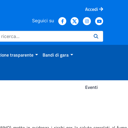
Accedi
Seguici su
ione trasparente
Bandi di gara
Eventi
HO) mette in evidenza i rischi per la salute correlati al fumo,