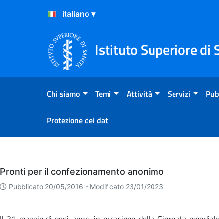
Salta al Contenuto
Salta al Footer
Istituto Superiore di 
Chi siamo
Temi
Attività
Servizi
Pub
Protezione dei dati
Eventi
Pronti per il confezionamento anonimo
Pubblicato 20/05/2016 -
Modificato 23/01/2023
Il 31 maggio di ogni anno, in occasione della Giornata mondiale