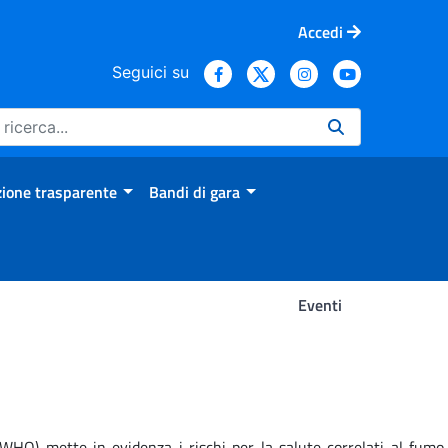
Accedi
Seguici su
ione trasparente
Bandi di gara
Eventi
HO) mette in evidenza i rischi per la salute correlati al fumo,