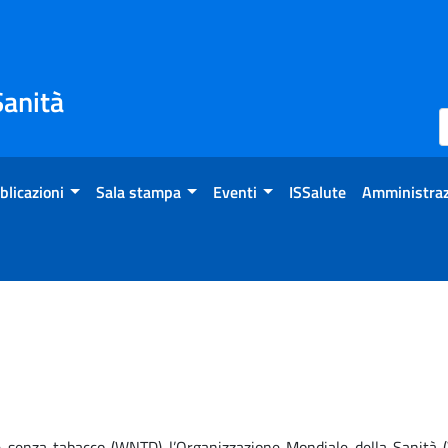
Sanità
blicazioni
Sala stampa
Eventi
ISSalute
Amministraz
 senza tabacco (WNTD) l’Organizzazione Mondiale della Sanità (W