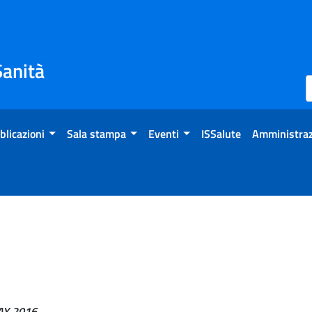
Sanità
blicazioni
Sala stampa
Eventi
ISSalute
Amministraz
Y 2016