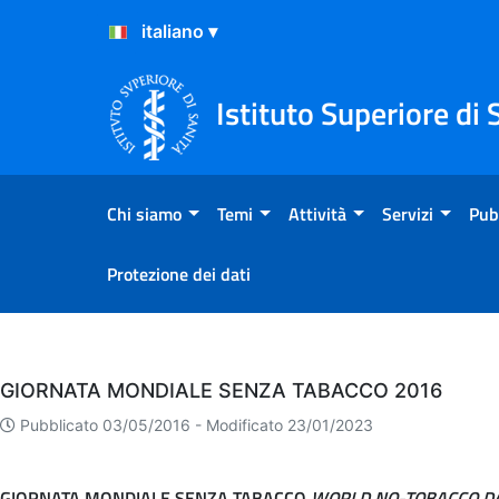
Salta al Contenuto
Salta al Footer
Istituto Superiore di 
Chi siamo
Temi
Attività
Servizi
Pub
Protezione dei dati
Eventi
GIORNATA MONDIALE SENZA TABACCO 2016
Pubblicato 03/05/2016 -
Modificato 23/01/2023
GIORNATA MONDIALE SENZA TABACCO
WORLD NO-TOBACCO DA