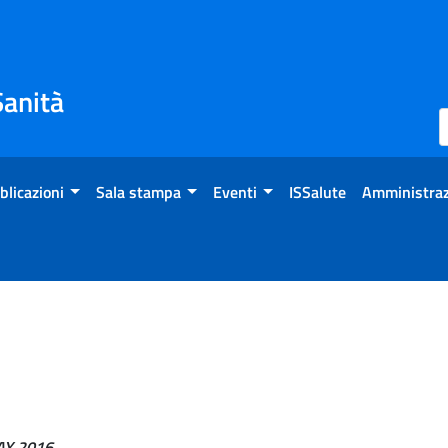
Sanità
blicazioni
Sala stampa
Eventi
ISSalute
Amministraz
Y 2016