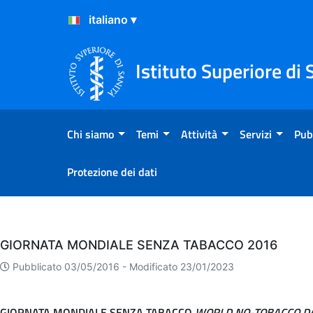
Salta al Contenuto
Salta al Footer
Istituto Superiore di 
Chi siamo
Temi
Attività
Servizi
Pub
Protezione dei dati
Eventi
GIORNATA MONDIALE SENZA TABACCO 2016
Pubblicato 03/05/2016 -
Modificato 23/01/2023
GIORNATA MONDIALE SENZA TABACCO
WORLD NO-TOBACCO DA