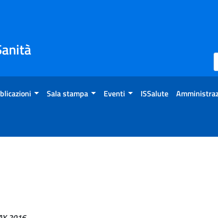
Sanità
blicazioni
Sala stampa
Eventi
ISSalute
Amministraz
Y 2016