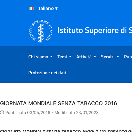
Salta al Contenuto
Salta al Footer
Istituto Superiore di 
Chi siamo
Temi
Attività
Servizi
Pub
Protezione dei dati
Eventi
GIORNATA MONDIALE SENZA TABACCO 2016
Pubblicato 03/05/2016 -
Modificato 23/01/2023
GIORNATA MONDIALE SENZA TABACCO
WORLD NO-TOBACCO DA