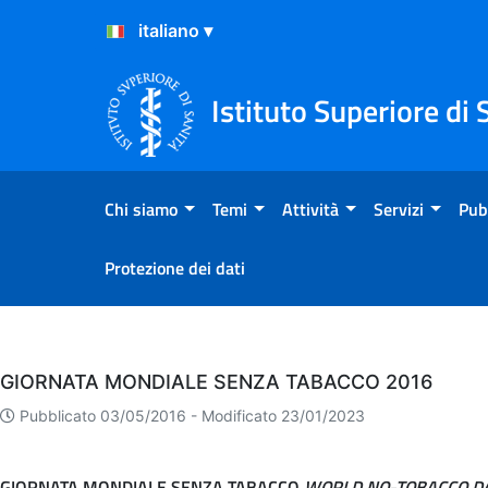
Salta al Contenuto
Salta al Footer
Istituto Superiore di 
Chi siamo
Temi
Attività
Servizi
Pub
Protezione dei dati
Eventi
GIORNATA MONDIALE SENZA TABACCO 2016
Pubblicato 03/05/2016 -
Modificato 23/01/2023
GIORNATA MONDIALE SENZA TABACCO
WORLD NO-TOBACCO DA