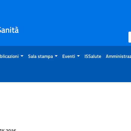
Sanità
blicazioni
Sala stampa
Eventi
ISSalute
Amministraz
Y 2016