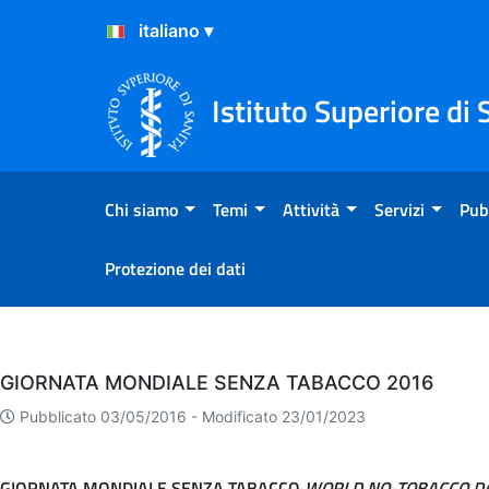
Salta al Contenuto
Salta al Footer
Istituto Superiore di 
Chi siamo
Temi
Attività
Servizi
Pub
Protezione dei dati
Eventi
GIORNATA MONDIALE SENZA TABACCO 2016
Pubblicato 03/05/2016 -
Modificato 23/01/2023
GIORNATA MONDIALE SENZA TABACCO
WORLD NO-TOBACCO DA