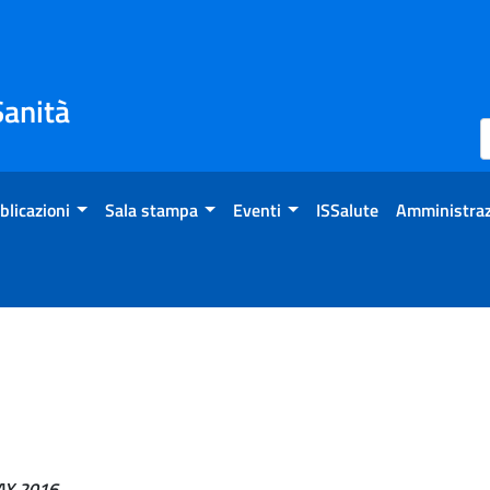
Sanità
blicazioni
Sala stampa
Eventi
ISSalute
Amministraz
Y 2016