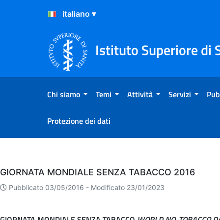
Salta al Contenuto
Salta al Footer
Istituto Superiore di 
Chi siamo
Temi
Attività
Servizi
Pub
Protezione dei dati
Eventi
GIORNATA MONDIALE SENZA TABACCO 2016
Pubblicato 03/05/2016 -
Modificato 23/01/2023
GIORNATA MONDIALE SENZA TABACCO
WORLD NO-TOBACCO DA