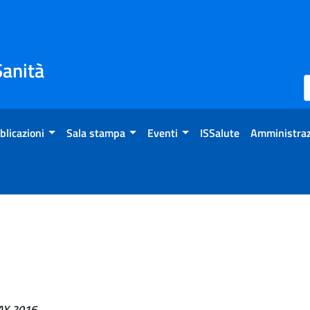
Sanità
blicazioni
Sala stampa
Eventi
ISSalute
Amministraz
Y 2016