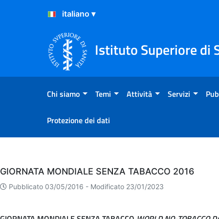
Salta al Contenuto
Salta al Footer
Istituto Superiore di 
Chi siamo
Temi
Attività
Servizi
Pub
Protezione dei dati
Eventi
GIORNATA MONDIALE SENZA TABACCO 2016
Pubblicato 03/05/2016 -
Modificato 23/01/2023
GIORNATA MONDIALE SENZA TABACCO
WORLD NO-TOBACCO DA