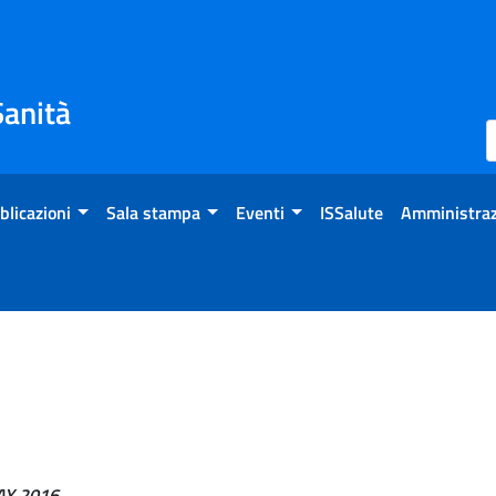
Sanità
blicazioni
Sala stampa
Eventi
ISSalute
Amministraz
Y 2016