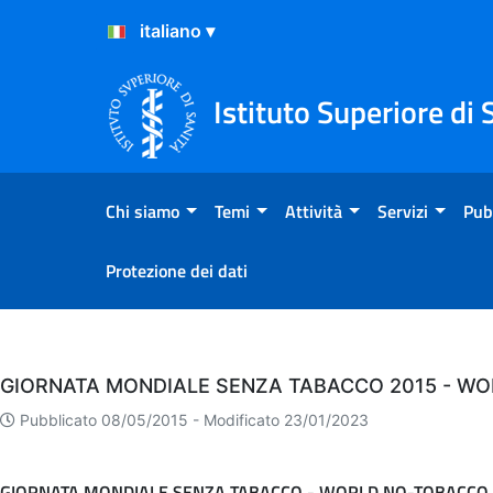
Salta al Contenuto
Salta al Footer
Istituto Superiore di 
Chi siamo
Temi
Attività
Servizi
Pub
Protezione dei dati
Eventi
GIORNATA MONDIALE SENZA TABACCO 2015 - WO
Pubblicato 08/05/2015 -
Modificato 23/01/2023
GIORNATA MONDIALE SENZA TABACCO - WORLD NO-TOBACCO 