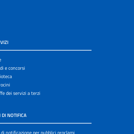
VIZI
e
di e concorsi
ioteca
ocini
ffe dei servizi a terzi
I DI NOTIFICA
 di notificazione per pubblici proclami