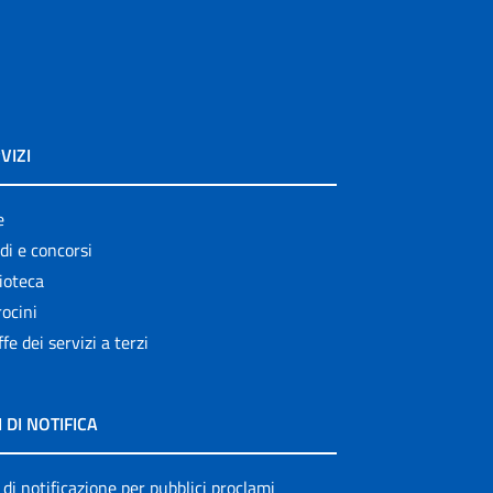
VIZI
e
di e concorsi
ioteca
ocini
ffe dei servizi a terzi
I DI NOTIFICA
 di notificazione per pubblici proclami