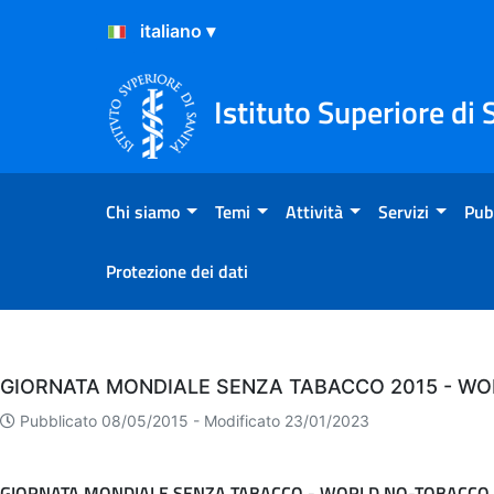
Salta al Contenuto
Salta al Footer
Istituto Superiore di 
Chi siamo
Temi
Attività
Servizi
Pub
Protezione dei dati
Eventi
GIORNATA MONDIALE SENZA TABACCO 2015 - WO
Pubblicato 08/05/2015 -
Modificato 23/01/2023
GIORNATA MONDIALE SENZA TABACCO - WORLD NO-TOBACCO 