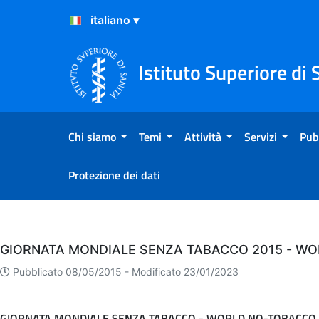
Salta al Contenuto
Salta al Footer
Istituto Superiore di 
Chi siamo
Temi
Attività
Servizi
Pub
Protezione dei dati
Eventi
GIORNATA MONDIALE SENZA TABACCO 2015 - WO
Pubblicato 08/05/2015 -
Modificato 23/01/2023
GIORNATA MONDIALE SENZA TABACCO - WORLD NO-TOBACCO 