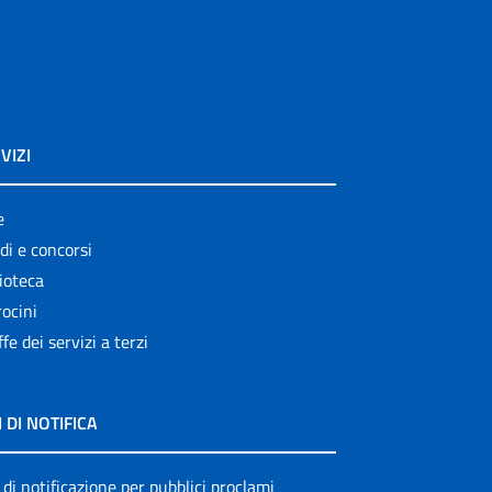
VIZI
e
di e concorsi
ioteca
ocini
ffe dei servizi a terzi
I DI NOTIFICA
 di notificazione per pubblici proclami