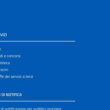
VIZI
e
di e concorsi
ioteca
ocini
ffe dei servizi a terzi
I DI NOTIFICA
 di notificazione per pubblici proclami