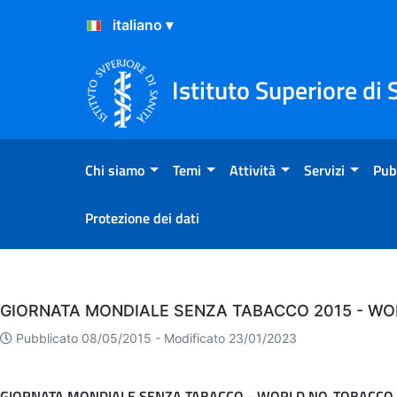
Salta al Contenuto
Salta al Footer
Istituto Superiore di 
Chi siamo
Temi
Attività
Servizi
Pub
Protezione dei dati
Eventi
GIORNATA MONDIALE SENZA TABACCO 2015 - WO
Pubblicato 08/05/2015 -
Modificato 23/01/2023
GIORNATA MONDIALE SENZA TABACCO - WORLD NO-TOBACCO 