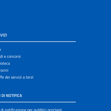
VIZI
e
di e concorsi
ioteca
ocini
ffe dei servizi a terzi
I DI NOTIFICA
 di notificazione per pubblici proclami