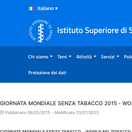
Salta al Contenuto
Salta al Footer
Istituto Superiore di 
Chi siamo
Temi
Attività
Servizi
Pub
Protezione dei dati
Eventi
GIORNATA MONDIALE SENZA TABACCO 2015 - WO
Pubblicato 08/05/2015 -
Modificato 23/01/2023
GIORNATA MONDIALE SENZA TABACCO - WORLD NO-TOBACCO 