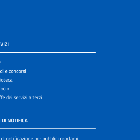
VIZI
e
di e concorsi
ioteca
ocini
ffe dei servizi a terzi
I DI NOTIFICA
 di notificazione per pubblici proclami