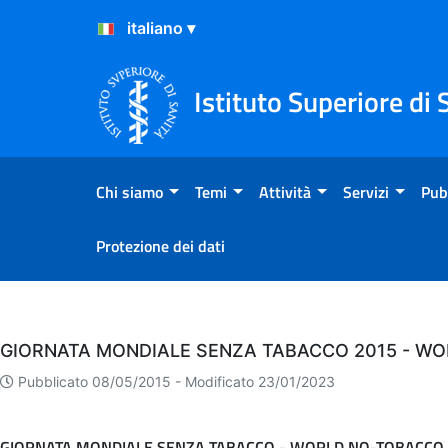
Salta al Contenuto
Salta al Footer
Istituto Superiore di 
Chi siamo
Temi
Attività
Servizi
Pub
Protezione dei dati
Eventi
GIORNATA MONDIALE SENZA TABACCO 2015 - WO
Pubblicato 08/05/2015 -
Modificato 23/01/2023
GIORNATA MONDIALE SENZA TABACCO - WORLD NO-TOBACCO 