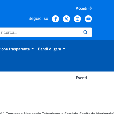
Accedi
Seguici su
ione trasparente
Bandi di gara
Eventi
 'XVI Convegno Nazionale Tabagismo e Servizio Sanitario Nazionale'