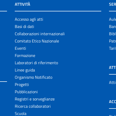
ATTIVITÀ
SER
Accesso agli atti
Aul
Basi di dati
Ban
Collaborazioni internazionali
Bibl
Comitato Etico Nazionale
Patr
Eventi
Tari
Formazione
Laboratori di riferimento
ATT
Linee guida
Organismo Notificato
Atti
Progetti
Pubblicazioni
Registri e sorveglianze
ACC
Ricerca collaboratori
Scuola