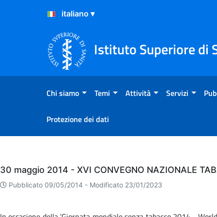
Salta al Contenuto
Salta al Footer
Istituto Superiore di 
Chi siamo
Temi
Attività
Servizi
Pub
Protezione dei dati
Eventi
30 maggio 2014 - XVI CONVEGNO NAZIONALE TA
Pubblicato 09/05/2014 -
Modificato 23/01/2023
In occasione della 'Giornata mondiale senza tabacco 2014 - World 