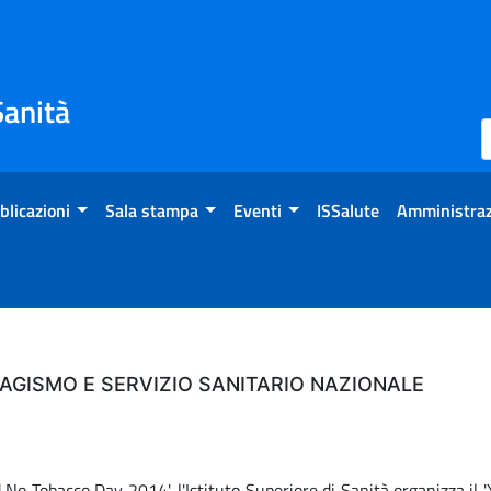
Sanità
blicazioni
Sala stampa
Eventi
ISSalute
Amministraz
BAGISMO E SERVIZIO SANITARIO NAZIONALE
No Tobacco Day 2014', l'Istituto Superiore di Sanità organizza il