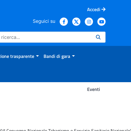
Accedi
Seguici su
ione trasparente
Bandi di gara
Eventi
 'XVI Convegno Nazionale Tabagismo e Servizio Sanitario Nazionale'