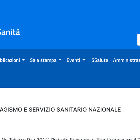
Sanità
blicazioni
Sala stampa
Eventi
ISSalute
Amministraz
BAGISMO E SERVIZIO SANITARIO NAZIONALE
No Tobacco Day 2014', l'Istituto Superiore di Sanità organizza il