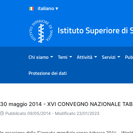
Salta al Contenuto
Salta al Footer
Istituto Superiore di 
Chi siamo
Temi
Attività
Servizi
Pub
Protezione dei dati
Eventi
30 maggio 2014 - XVI CONVEGNO NAZIONALE TA
Pubblicato 09/05/2014 -
Modificato 23/01/2023
In occasione della 'Giornata mondiale senza tabacco 2014 - World 