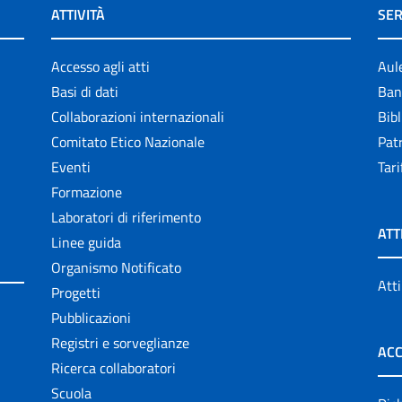
ATTIVITÀ
SER
Accesso agli atti
Aul
Basi di dati
Ban
Collaborazioni internazionali
Bibl
Comitato Etico Nazionale
Patr
Eventi
Tari
Formazione
Laboratori di riferimento
ATT
Linee guida
Organismo Notificato
Atti
Progetti
Pubblicazioni
Registri e sorveglianze
ACC
Ricerca collaboratori
Scuola