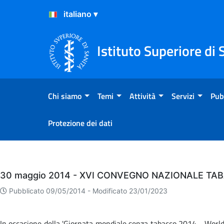
Salta al Contenuto
Salta al Footer
Istituto Superiore di 
Chi siamo
Temi
Attività
Servizi
Pub
Protezione dei dati
Eventi
30 maggio 2014 - XVI CONVEGNO NAZIONALE TA
Pubblicato 09/05/2014 -
Modificato 23/01/2023
In occasione della 'Giornata mondiale senza tabacco 2014 - World 