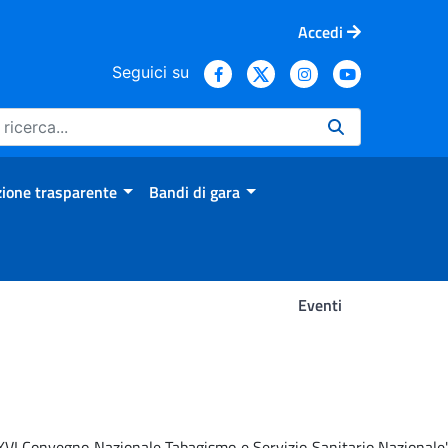
Accedi
Seguici su
ione trasparente
Bandi di gara
Eventi
 'XVI Convegno Nazionale Tabagismo e Servizio Sanitario Nazionale'