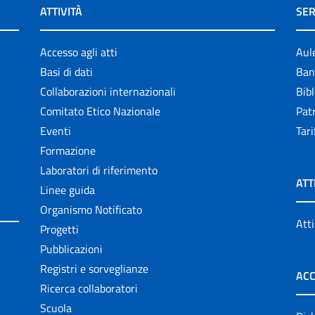
ATTIVITÀ
SER
Accesso agli atti
Aul
Basi di dati
Ban
Collaborazioni internazionali
Bibl
Comitato Etico Nazionale
Patr
Eventi
Tari
Formazione
Laboratori di riferimento
ATT
Linee guida
Organismo Notificato
Atti
Progetti
Pubblicazioni
Registri e sorveglianze
ACC
Ricerca collaboratori
Scuola