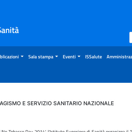
Sanità
blicazioni
Sala stampa
Eventi
ISSalute
Amministraz
BAGISMO E SERVIZIO SANITARIO NAZIONALE
No Tobacco Day 2014', l'Istituto Superiore di Sanità organizza il