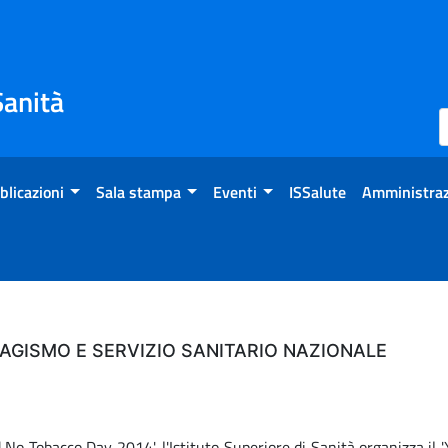
Sanità
blicazioni
Sala stampa
Eventi
ISSalute
Amministraz
BAGISMO E SERVIZIO SANITARIO NAZIONALE
No Tobacco Day 2014', l'Istituto Superiore di Sanità organizza il