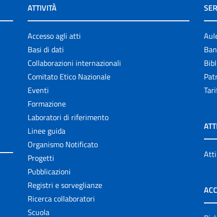
ATTIVITÀ
SER
Accesso agli atti
Aul
Basi di dati
Ban
Collaborazioni internazionali
Bibl
Comitato Etico Nazionale
Patr
Eventi
Tari
Formazione
Laboratori di riferimento
ATT
Linee guida
Organismo Notificato
Atti
Progetti
Pubblicazioni
Registri e sorveglianze
ACC
Ricerca collaboratori
Scuola