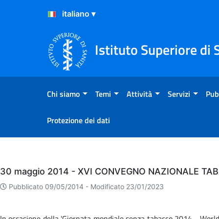
Salta al Contenuto
Salta al Footer
Istituto Superiore di 
Chi siamo
Temi
Attività
Servizi
Pub
Protezione dei dati
Eventi
30 maggio 2014 - XVI CONVEGNO NAZIONALE TA
Pubblicato 09/05/2014 -
Modificato 23/01/2023
In occasione della 'Giornata mondiale senza tabacco 2014 - World 