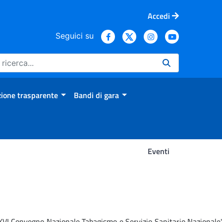
Accedi
Seguici su
ione trasparente
Bandi di gara
Eventi
 'XVI Convegno Nazionale Tabagismo e Servizio Sanitario Nazionale'