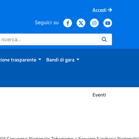
Accedi
Seguici su
ione trasparente
Bandi di gara
Eventi
 'XVI Convegno Nazionale Tabagismo e Servizio Sanitario Nazionale'