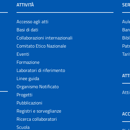
ATTIVITÀ
SER
Accesso agli atti
Aul
Basi di dati
Ban
Collaborazioni internazionali
Bibl
Comitato Etico Nazionale
Patr
Eventi
Tari
Formazione
Laboratori di riferimento
ATT
Linee guida
Organismo Notificato
Atti
Progetti
Pubblicazioni
Registri e sorveglianze
ACC
Ricerca collaboratori
Scuola