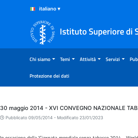
Salta al Contenuto
Salta al Footer
Istituto Superiore di 
Chi siamo
Temi
Attività
Servizi
Pub
Protezione dei dati
Eventi
30 maggio 2014 - XVI CONVEGNO NAZIONALE TA
Pubblicato 09/05/2014 -
Modificato 23/01/2023
In occasione della 'Giornata mondiale senza tabacco 2014 - World 