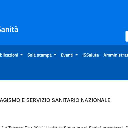
Sanità
blicazioni
Sala stampa
Eventi
ISSalute
Amministraz
BAGISMO E SERVIZIO SANITARIO NAZIONALE
No Tobacco Day 2014', l'Istituto Superiore di Sanità organizza il