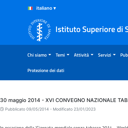
Salta al Contenuto
Salta al Footer
Istituto Superiore di 
Chi siamo
Temi
Attività
Servizi
Pub
Protezione dei dati
Eventi
30 maggio 2014 - XVI CONVEGNO NAZIONALE TA
Pubblicato 09/05/2014 -
Modificato 23/01/2023
In occasione della 'Giornata mondiale senza tabacco 2014 - World 