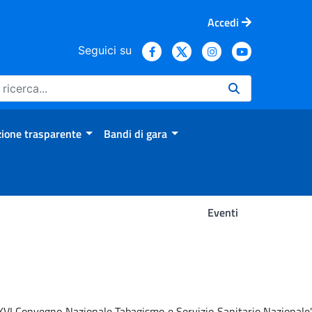
Accedi
Seguici su
ione trasparente
Bandi di gara
Eventi
 'XVI Convegno Nazionale Tabagismo e Servizio Sanitario Nazionale'