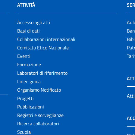
ATTIVITÀ
SER
Accesso agli atti
Aul
Basi di dati
Ban
Collaborazioni internazionali
Bibl
Comitato Etico Nazionale
Patr
Eventi
Tari
Formazione
Laboratori di riferimento
ATT
Linee guida
Organismo Notificato
Atti
Progetti
Pubblicazioni
Registri e sorveglianze
ACC
Ricerca collaboratori
Scuola