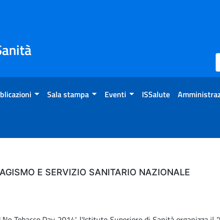
Sanità
blicazioni
Sala stampa
Eventi
ISSalute
Amministraz
BAGISMO E SERVIZIO SANITARIO NAZIONALE
No Tobacco Day 2014', l'Istituto Superiore di Sanità organizza il