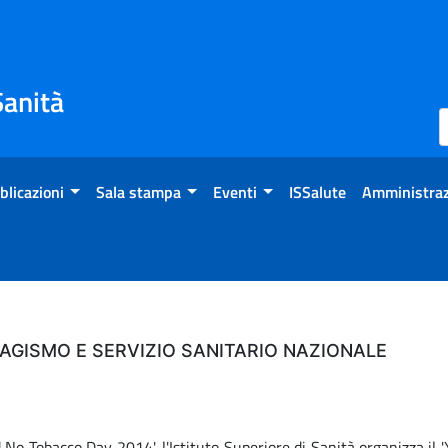
Sanità
blicazioni
Sala stampa
Eventi
ISSalute
Amministraz
BAGISMO E SERVIZIO SANITARIO NAZIONALE
No Tobacco Day 2014', l'Istituto Superiore di Sanità organizza il