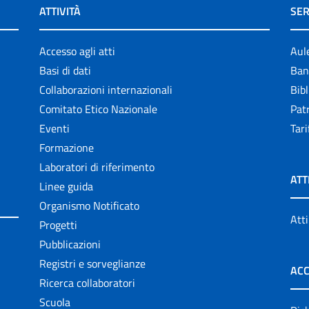
ATTIVITÀ
SER
Accesso agli atti
Aul
Basi di dati
Ban
Collaborazioni internazionali
Bibl
Comitato Etico Nazionale
Patr
Eventi
Tari
Formazione
Laboratori di riferimento
ATT
Linee guida
Organismo Notificato
Atti
Progetti
Pubblicazioni
Registri e sorveglianze
ACC
Ricerca collaboratori
Scuola