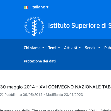
Salta al Contenuto
Salta al Footer
Istituto Superiore di 
Chi siamo
Temi
Attività
Servizi
Pub
Protezione dei dati
Eventi
30 maggio 2014 - XVI CONVEGNO NAZIONALE TA
Pubblicato 09/05/2014 -
Modificato 23/01/2023
In occasione della 'Giornata mondiale senza tabacco 2014 - World 