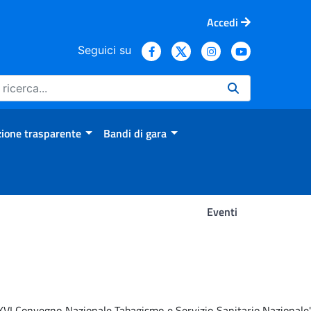
Accedi
Seguici su
ione trasparente
Bandi di gara
Eventi
 'XVI Convegno Nazionale Tabagismo e Servizio Sanitario Nazionale'