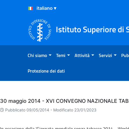
Salta al Contenuto
Salta al Footer
Istituto Superiore di 
Chi siamo
Temi
Attività
Servizi
Pub
Protezione dei dati
Eventi
30 maggio 2014 - XVI CONVEGNO NAZIONALE TA
Pubblicato 09/05/2014 -
Modificato 23/01/2023
In occasione della 'Giornata mondiale senza tabacco 2014 - World 