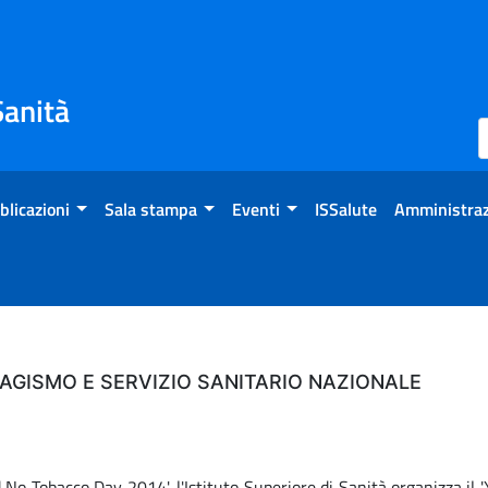
Sanità
blicazioni
Sala stampa
Eventi
ISSalute
Amministraz
BAGISMO E SERVIZIO SANITARIO NAZIONALE
No Tobacco Day 2014', l'Istituto Superiore di Sanità organizza il