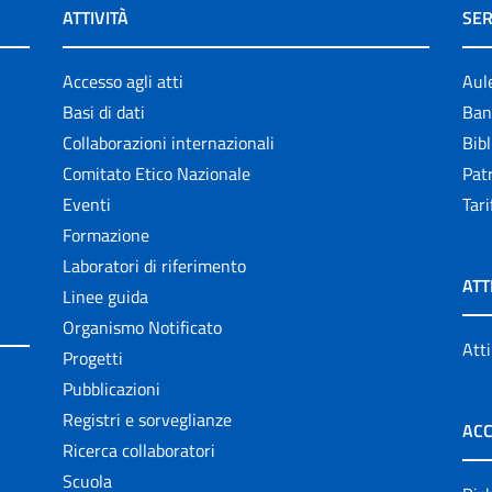
ATTIVITÀ
SER
Accesso agli atti
Aul
Basi di dati
Ban
Collaborazioni internazionali
Bibl
Comitato Etico Nazionale
Patr
Eventi
Tari
Formazione
Laboratori di riferimento
ATT
Linee guida
Organismo Notificato
Atti
Progetti
Pubblicazioni
Registri e sorveglianze
ACC
Ricerca collaboratori
Scuola