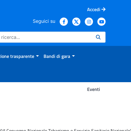
Accedi
Seguici su
ione trasparente
Bandi di gara
Eventi
 'XVI Convegno Nazionale Tabagismo e Servizio Sanitario Nazionale'