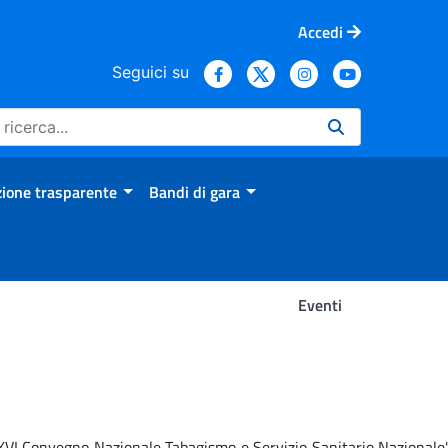
Accedi
Seguici su
ione trasparente
Bandi di gara
Eventi
 'XVI Convegno Nazionale Tabagismo e Servizio Sanitario Nazionale'