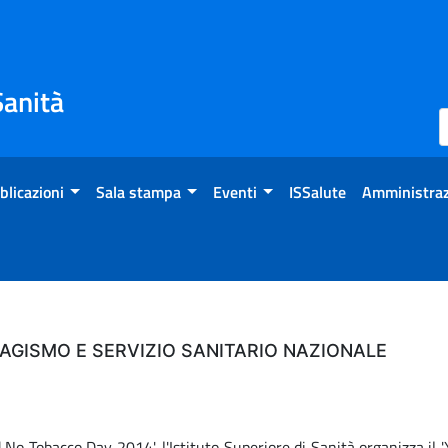
Sanità
blicazioni
Sala stampa
Eventi
ISSalute
Amministraz
BAGISMO E SERVIZIO SANITARIO NAZIONALE
No Tobacco Day 2014', l'Istituto Superiore di Sanità organizza il