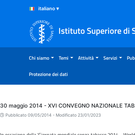
Salta al Contenuto
Salta al Footer
Istituto Superiore di 
Chi siamo
Temi
Attività
Servizi
Pub
Protezione dei dati
Eventi
30 maggio 2014 - XVI CONVEGNO NAZIONALE TA
Pubblicato 09/05/2014 -
Modificato 23/01/2023
In occasione della 'Giornata mondiale senza tabacco 2014 - World 