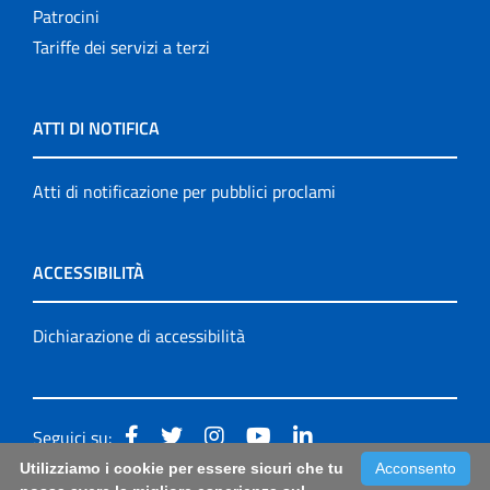
Patrocini
Tariffe dei servizi a terzi
ATTI DI NOTIFICA
Atti di notificazione per pubblici proclami
ACCESSIBILITÀ
Dichiarazione di accessibilità
Seguici su:
Utilizziamo i cookie per essere sicuri che tu
Acconsento
Accessibilità: form di segnalazione di prima istanza per