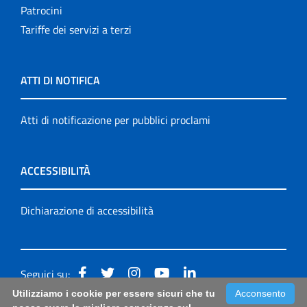
Patrocini
Tariffe dei servizi a terzi
ATTI DI NOTIFICA
Atti di notificazione per pubblici proclami
ACCESSIBILITÀ
Dichiarazione di accessibilità
Seguici su:
Utilizziamo i cookie per essere sicuri che tu
Acconsento
Accessibilità: form di segnalazione di prima istanza per