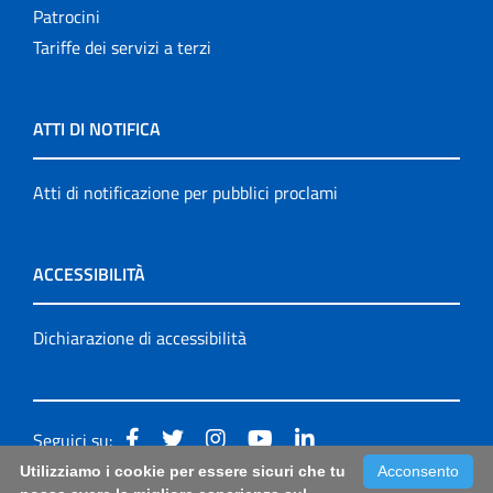
Patrocini
Tariffe dei servizi a terzi
ATTI DI NOTIFICA
Atti di notificazione per pubblici proclami
ACCESSIBILITÀ
Dichiarazione di accessibilità
Seguici su:
Utilizziamo i cookie per essere sicuri che tu
Acconsento
Accessibilità: form di segnalazione di prima istanza per