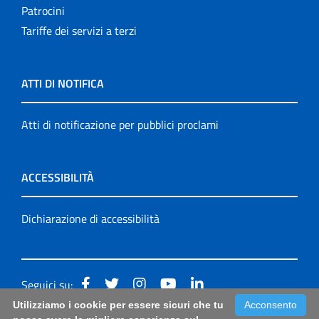
Patrocini
Tariffe dei servizi a terzi
ATTI DI NOTIFICA
Atti di notificazione per pubblici proclami
ACCESSIBILITÀ
Dichiarazione di accessibilità
Seguici su:
Utilizziamo i cookie per essere sicuri che tu
Acconsento
Accessibilità: form di segnalazione di prima istanza per