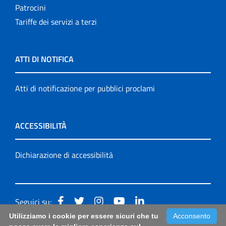
Patrocini
Tariffe dei servizi a terzi
ATTI DI NOTIFICA
Atti di notificazione per pubblici proclami
ACCESSIBILITÀ
Dichiarazione di accessibilità
Seguici su:
Utilizziamo i cookie per essere sicuri che tu
Acconsento
Accessibilità: form di segnalazione di prima istanza per