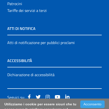
Patrocini
Tariffe dei servizi a terzi
ATTI DI NOTIFICA
Atti di notificazione per pubblici proclami
ACCESSIBILITÀ
Dichiarazione di accessibilità
Seguici su:
Utilizziamo i cookie per essere sicuri che tu
Acconsento
Accessibilità: form di segnalazione di prima istanza per