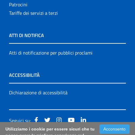
Patrocini
Tariffe dei servizi a terzi
ATTI DI NOTIFICA
Atti di notificazione per pubblici proclami
ACCESSIBILITÀ
Dichiarazione di accessibilità
Seguici su:
Utilizziamo i cookie per essere sicuri che tu
Acconsento
Accessibilità: form di segnalazione di prima istanza per