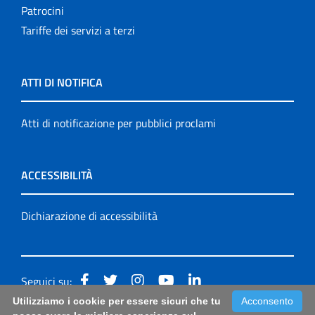
Patrocini
Tariffe dei servizi a terzi
ATTI DI NOTIFICA
Atti di notificazione per pubblici proclami
ACCESSIBILITÀ
Dichiarazione di accessibilità
Seguici su:
Utilizziamo i cookie per essere sicuri che tu
Acconsento
Accessibilità: form di segnalazione di prima istanza per