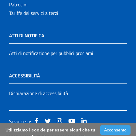
Patrocini
Tariffe dei servizi a terzi
ATTI DI NOTIFICA
Atti di notificazione per pubblici proclami
ACCESSIBILITÀ
Dichiarazione di accessibilità
Seguici su:
Utilizziamo i cookie per essere sicuri che tu
Acconsento
Accessibilità: form di segnalazione di prima istanza per