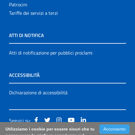
Patrocini
Tariffe dei servizi a terzi
ATTI DI NOTIFICA
Atti di notificazione per pubblici proclami
ACCESSIBILITÀ
Dichiarazione di accessibilità
Seguici su:
Utilizziamo i cookie per essere sicuri che tu
Acconsento
Accessibilità: form di segnalazione di prima istanza per