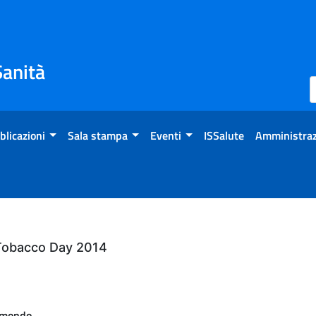
Sanità
blicazioni
Sala stampa
Eventi
ISSalute
Amministraz
 Tobacco Day 2014
l mondo