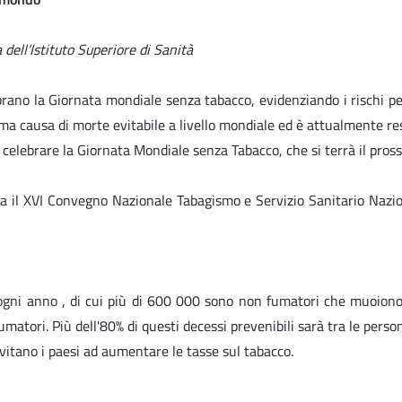
 dell’Istituto Superiore di Sanità
brano la Giornata mondiale senza tabacco, evidenziando i rischi pe
rima causa di morte evitabile a livello mondiale ed è attualmente re
 celebrare la Giornata Mondiale senza Tabacco, che si terrà il pro
izza il XVI Convegno Nazionale Tabagismo e Servizio Sanitario Nazi
ogni anno , di cui più di 600 000 sono non fumatori che muoiono p
matori. Più dell'80% di questi decessi prevenibili sarà tra le perso
vitano i paesi ad aumentare le tasse sul tabacco.