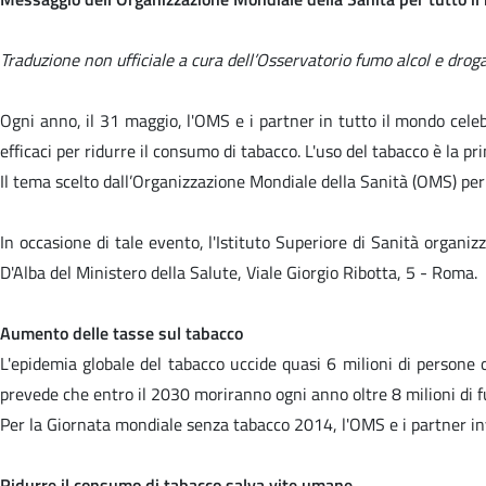
Traduzione non ufficiale a cura dell’Osservatorio fumo alcol e droga
Ogni anno, il 31 maggio, l'OMS e i partner in tutto il mondo cele
efficaci per ridurre il consumo di tabacco. L'uso del tabacco è la p
Il tema scelto dall’Organizzazione Mondiale della Sanità (OMS) per
In occasione di tale evento, l'Istituto Superiore di Sanità organ
D'Alba del Ministero della Salute, Viale Giorgio Ribotta, 5 - Roma.
Aumento delle tasse sul tabacco
L'epidemia globale del tabacco uccide quasi 6 milioni di persone 
prevede che entro il 2030 moriranno ogni anno oltre 8 milioni di fu
Per la Giornata mondiale senza tabacco 2014, l'OMS e i partner in
Ridurre il consumo di tabacco salva vite umane