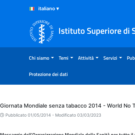
Salta al Contenuto
Salta al Footer
Istituto Superiore di 
Chi siamo
Temi
Attività
Servizi
Pub
Protezione dei dati
Eventi
Giornata Mondiale senza tabacco 2014 - World No
Pubblicato 01/05/2014 -
Modificato 03/03/2023
Messaggio dell’Organizzazione Mondiale della Sanità per tutto i