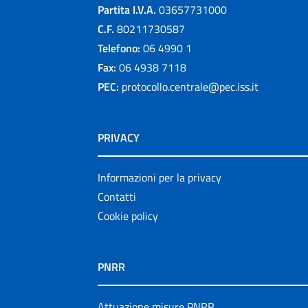
Partita I.V.A.
03657731000
C.F.
80211730587
Telefono:
06 4990 1
Fax:
06 4938 7118
PEC:
protocollo.centrale@pec.iss.it
PRIVACY
Informazioni per la privacy
Contatti
Cookie policy
PNRR
Attuazione misure PNRR