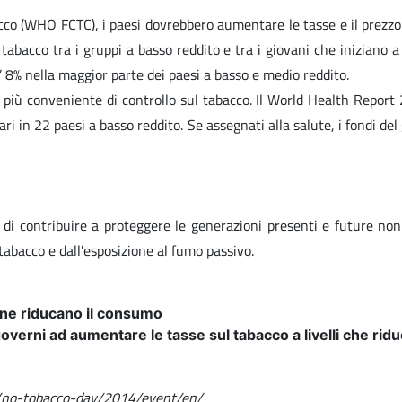
cco (WHO FCTC), i paesi dovrebbero aumentare le tasse e il prezzo 
 tabacco tra i gruppi a basso reddito e tra i giovani che iniziano
l’ 8% nella maggior parte dei paesi a basso e medio reddito.
a più conveniente di controllo sul tabacco. Il World Health Repor
ri in 22 paesi a basso reddito. Se assegnati alla salute, i fondi de
di contribuire a proteggere le generazioni presenti e future non
abacco e dall'esposizione al fumo passivo.
e ne riducano il consumo
i governi ad aumentare le tasse sul tabacco a livelli che ri
s/no-tobacco-day/2014/event/en/