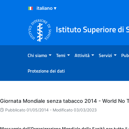
Salta al Contenuto
Salta al Footer
Istituto Superiore di 
Chi siamo
Temi
Attività
Servizi
Pub
Protezione dei dati
Eventi
Giornata Mondiale senza tabacco 2014 - World No
Pubblicato 01/05/2014 -
Modificato 03/03/2023
Messaggio dell’Organizzazione Mondiale della Sanità per tutto i