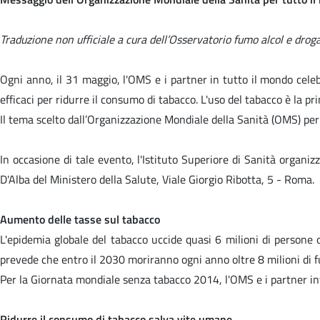
Traduzione non ufficiale a cura dell’Osservatorio fumo alcol e droga
Ogni anno, il 31 maggio, l'OMS e i partner in tutto il mondo cele
efficaci per ridurre il consumo di tabacco. L'uso del tabacco è la p
Il tema scelto dall’Organizzazione Mondiale della Sanità (OMS) per
In occasione di tale evento, l'Istituto Superiore di Sanità organ
D'Alba del Ministero della Salute, Viale Giorgio Ribotta, 5 - Roma.
Aumento delle tasse sul tabacco
L'epidemia globale del tabacco uccide quasi 6 milioni di persone 
prevede che entro il 2030 moriranno ogni anno oltre 8 milioni di fu
Per la Giornata mondiale senza tabacco 2014, l'OMS e i partner in
Ridurre il consumo di tabacco salva vite umane