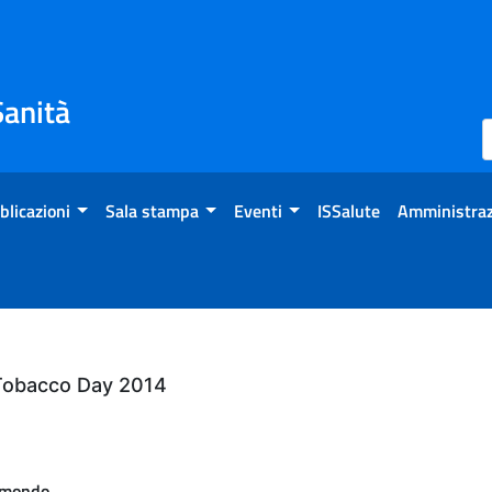
Sanità
blicazioni
Sala stampa
Eventi
ISSalute
Amministraz
 Tobacco Day 2014
l mondo