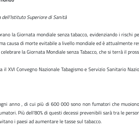
 dell’Istituto Superiore di Sanità
brano la Giornata mondiale senza tabacco, evidenziando i rischi pe
rima causa di morte evitabile a livello mondiale ed è attualmente re
 celebrare la Giornata Mondiale senza Tabacco, che si terrà il pro
izza il XVI Convegno Nazionale Tabagismo e Servizio Sanitario Nazi
ogni anno , di cui più di 600 000 sono non fumatori che muoiono p
matori. Più dell'80% di questi decessi prevenibili sarà tra le perso
vitano i paesi ad aumentare le tasse sul tabacco.