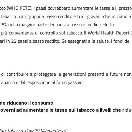
cco (WHO FCTC), i paesi dovrebbero aumentare le tasse e il prezzo 
 tabacco tra i gruppi a basso reddito e tra i giovani che iniziano
l’ 8% nella maggior parte dei paesi a basso e medio reddito.
a più conveniente di controllo sul tabacco. Il World Health Repor
ri in 22 paesi a basso reddito. Se assegnati alla salute, i fondi de
di contribuire a proteggere le generazioni presenti e future non
abacco e dall'esposizione al fumo passivo.
e ne riducano il consumo
i governi ad aumentare le tasse sul tabacco a livelli che ri
s/no-tobacco-day/2014/event/en/