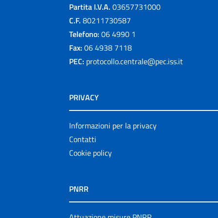
Partita I.V.A.
03657731000
C.F.
80211730587
Telefono:
06 4990 1
Fax:
06 4938 7118
PEC:
protocollo.centrale@pec.iss.it
PRIVACY
Informazioni per la privacy
Contatti
Cookie policy
PNRR
Attuazione misure PNRR