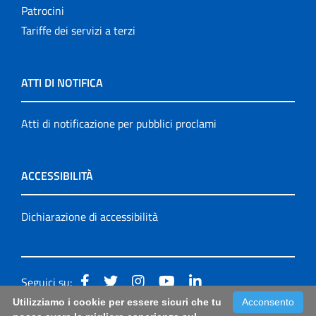
Patrocini
Tariffe dei servizi a terzi
ATTI DI NOTIFICA
Atti di notificazione per pubblici proclami
ACCESSIBILITÀ
Dichiarazione di accessibilità
Seguici su:
Utilizziamo i cookie per essere sicuri che tu
Acconsento
Accessibilità: form di segnalazione di prima istanza per