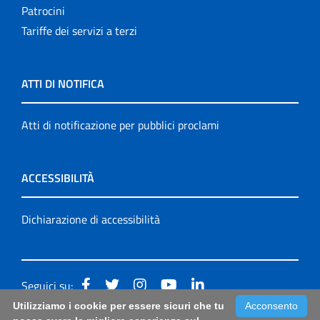
Patrocini
Tariffe dei servizi a terzi
ATTI DI NOTIFICA
Atti di notificazione per pubblici proclami
ACCESSIBILITÀ
Dichiarazione di accessibilità
Seguici su:
Utilizziamo i cookie per essere sicuri che tu
Acconsento
Accessibilità: form di segnalazione di prima istanza per