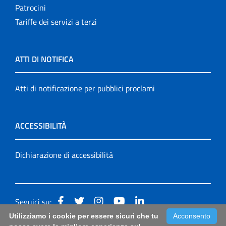
Patrocini
Tariffe dei servizi a terzi
ATTI DI NOTIFICA
Atti di notificazione per pubblici proclami
ACCESSIBILITÀ
Dichiarazione di accessibilità
Seguici su:
Utilizziamo i cookie per essere sicuri che tu
Acconsento
Accessibilità: form di segnalazione di prima istanza per