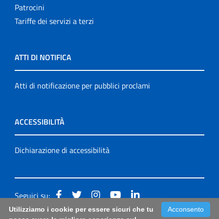
Patrocini
Tariffe dei servizi a terzi
ATTI DI NOTIFICA
Atti di notificazione per pubblici proclami
ACCESSIBILITÀ
Dichiarazione di accessibilità
Seguici su:
Utilizziamo i cookie per essere sicuri che tu
Acconsento
Accessibilità: form di segnalazione di prima istanza per