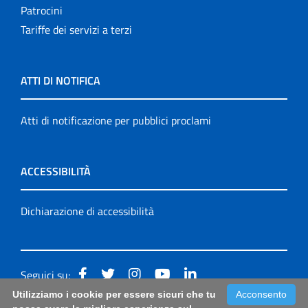
Patrocini
Tariffe dei servizi a terzi
ATTI DI NOTIFICA
Atti di notificazione per pubblici proclami
ACCESSIBILITÀ
Dichiarazione di accessibilità
Seguici su:
Utilizziamo i cookie per essere sicuri che tu
Acconsento
Accessibilità: form di segnalazione di prima istanza per