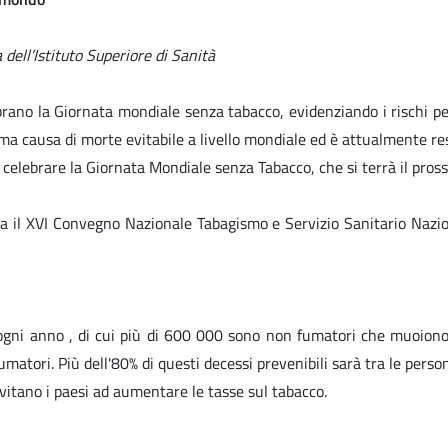
 dell’Istituto Superiore di Sanità
brano la Giornata mondiale senza tabacco, evidenziando i rischi pe
rima causa di morte evitabile a livello mondiale ed è attualmente re
 celebrare la Giornata Mondiale senza Tabacco, che si terrà il pro
izza il XVI Convegno Nazionale Tabagismo e Servizio Sanitario Nazi
ogni anno , di cui più di 600 000 sono non fumatori che muoiono p
matori. Più dell'80% di questi decessi prevenibili sarà tra le perso
vitano i paesi ad aumentare le tasse sul tabacco.