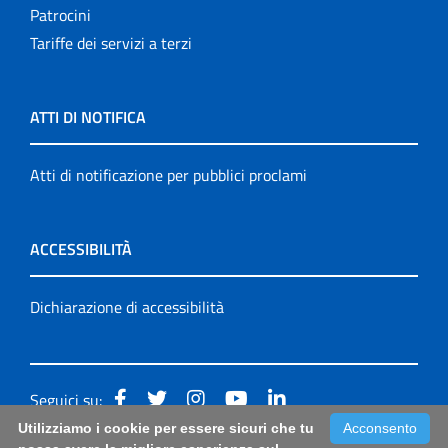
Patrocini
Tariffe dei servizi a terzi
ATTI DI NOTIFICA
Atti di notificazione per pubblici proclami
ACCESSIBILITÀ
Dichiarazione di accessibilità
Seguici su:
Utilizziamo i cookie per essere sicuri che tu
Acconsento
Accessibilità: form di segnalazione di prima istanza per