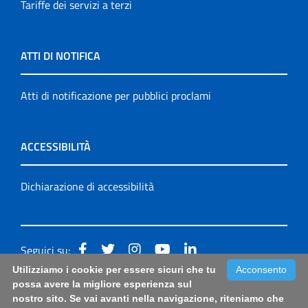
Tariffe dei servizi a terzi
ATTI DI NOTIFICA
Atti di notificazione per pubblici proclami
ACCESSIBILITÀ
Dichiarazione di accessibilità
Seguici su:
Utilizziamo i cookie per essere sicuri che tu
Acconsento
Accessibilità: form di segnalazione di prima istanza per
possa avere la migliore esperienza sul
nostro sito. Se vai avanti nella navigazione, riteniamo che
questa pagina
|
Note Legali
|
Sitemap