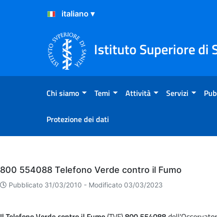
Salta al Contenuto
Salta al Footer
Istituto Superiore di 
Chi siamo
Temi
Attività
Servizi
Pub
Protezione dei dati
Eventi
800 554088 Telefono Verde contro il Fumo
Pubblicato 31/03/2010 -
Modificato 03/03/2023
Il Telefono Verde contro il Fumo
(TVF)
800 554088
dell'Osservator