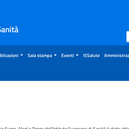
Sanità
blicazioni
Sala stampa
Eventi
ISSalute
Amministraz
io Fumo, Alcol e Droga dell'Istituto Superiore di Sanità è stato att