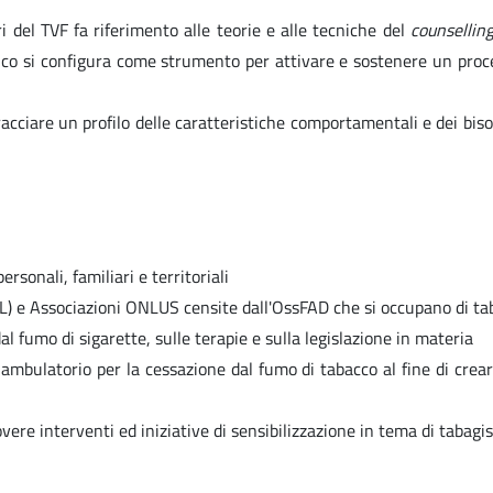
i del TVF fa riferimento alle teorie e alle tecniche del
counselling
fonico si configura come strumento per attivare e sostenere un pro
ciare un profilo delle caratteristiche comportamentali e dei bisogn
rsonali, familiari e territoriali
ASL) e Associazioni ONLUS censite dall'OssFAD che si occupano di t
al fumo di sigarette, sulle terapie e sulla legislazione in materia
mbulatorio per la cessazione dal fumo di tabacco al fine di creare
re interventi ed iniziative di sensibilizzazione in tema di tabagis