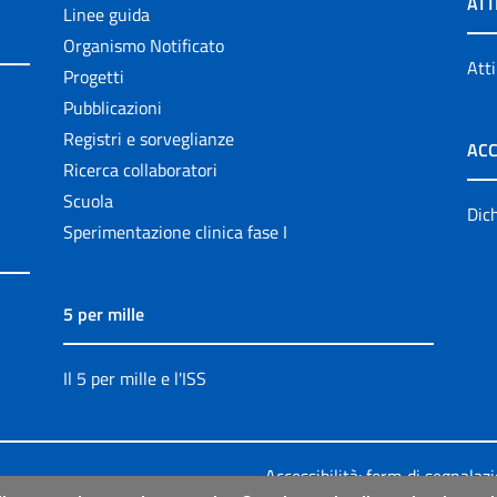
ATT
Linee guida
Organismo Notificato
Atti
Progetti
Pubblicazioni
Registri e sorveglianze
ACC
Ricerca collaboratori
Scuola
Dich
Sperimentazione clinica fase I
5 per mille
Il 5 per mille e l'ISS
Accessibilità: form di segnalaz