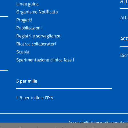
ATT
Linee guida
Organismo Notificato
Atti
Progetti
Pubblicazioni
Registri e sorveglianze
ACC
Ricerca collaboratori
Scuola
Dich
Sperimentazione clinica fase I
5 per mille
Il 5 per mille e l'ISS
Accessibilità: form di segnalaz