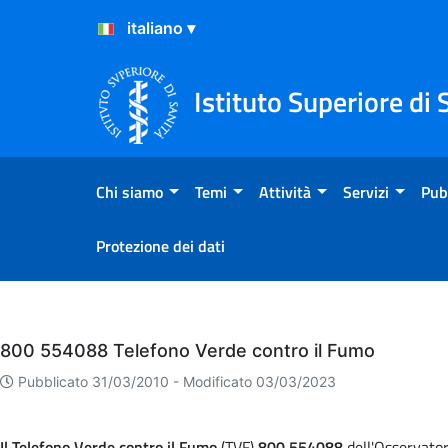
Salta al Contenuto
Salta al Footer
Istituto Superiore di 
Chi siamo
Temi
Attività
Servizi
Pub
Protezione dei dati
Eventi
800 554088 Telefono Verde contro il Fumo
Pubblicato 31/03/2010 -
Modificato 03/03/2023
Il Telefono Verde contro il Fumo
(TVF)
800 554088
dell'Osservator