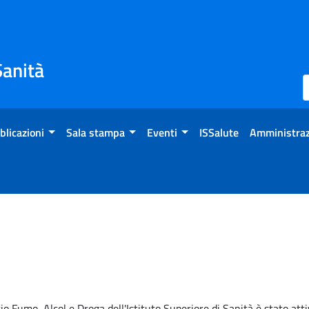
Sanità
blicazioni
Sala stampa
Eventi
ISSalute
Amministraz
io Fumo, Alcol e Droga dell'Istituto Superiore di Sanità è stato att