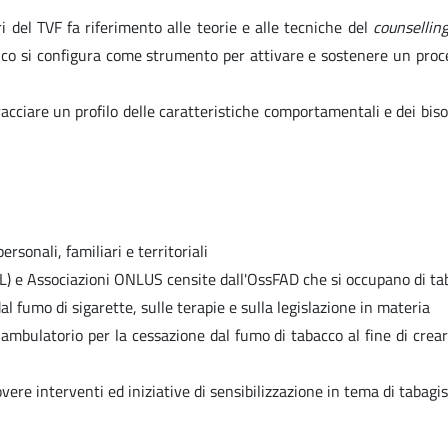
i del TVF fa riferimento alle teorie e alle tecniche del
counselling
fonico si configura come strumento per attivare e sostenere un pro
ciare un profilo delle caratteristiche comportamentali e dei bisogn
rsonali, familiari e territoriali
ASL) e Associazioni ONLUS censite dall'OssFAD che si occupano di t
al fumo di sigarette, sulle terapie e sulla legislazione in materia
mbulatorio per la cessazione dal fumo di tabacco al fine di creare
re interventi ed iniziative di sensibilizzazione in tema di tabagis