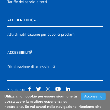
Tariffe dei servizi a terzi
ATTI DI NOTIFICA
Atti di notificazione per pubblici proclami
ACCESSIBILITÀ
Dichiarazione di accessibilità
Seguici su:
Utilizziamo i cookie per essere sicuri che tu
Acconsento
Accessibilità: form di segnalazione di prima istanza per
possa avere la migliore esperienza sul
nostro sito. Se vai avanti nella navigazione, riteniamo che
questa pagina
|
Note Legali
|
Sitemap