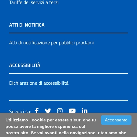
Tariffe dei servizi a terzi
ATTI DI NOTIFICA
Atti di notificazione per pubblici proclami
ACCESSIBILITÀ
Dichiarazione di accessibilità
Seguici su:
Utilizziamo i cookie per essere sicuri che tu
Acconsento
Accessibilità: form di segnalazione di prima istanza per
possa avere la migliore esperienza sul
nostro sito. Se vai avanti nella navigazione, riteniamo che
questa pagina
|
Note Legali
|
Sitemap